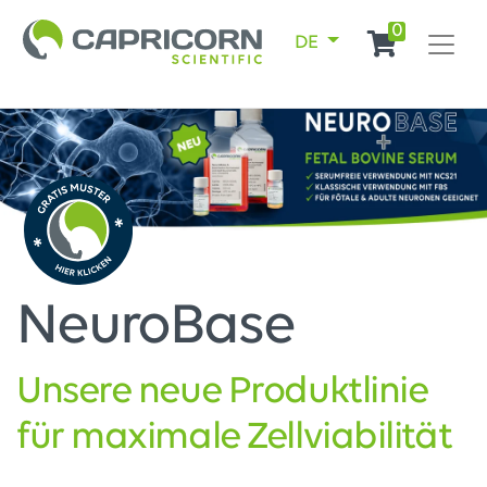
0
DE
NeuroBase
Unsere neue Produktlinie
für maximale Zellviabilität