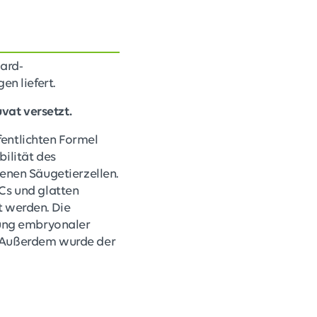
dard-
n liefert.
vat versetzt.
fentlichten Formel
bilität des
nen Säugetierzellen.
ECs und glatten
t werden. Die
erung embryonaler
. Außerdem wurde der