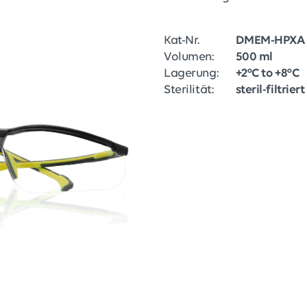
Kat-Nr.
DMEM-HPXA
Volumen:
500 ml
Lagerung:
+2°C to +8°C
Sterilität:
steril-filtriert