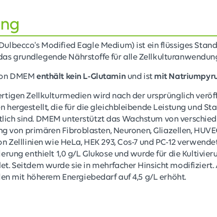
ung
Dulbecco's Modified Eagle Medium) ist ein flüssiges Stan
 grundlegende Nährstoffe für alle Zellkulturanwendunge
 von DMEM
enthält kein L-Glutamin
und ist
mit Natriumpyru
tigen Zellkulturmedien wird nach der ursprünglich veröf
hergestellt, die für die gleichbleibende Leistung und Sta
ch sind. DMEM unterstützt das Wachstum von verschiede
ung von primären Fibroblasten, Neuronen, Gliazellen, HUV
n Zelllinien wie HeLa, HEK 293, Cos-7 und PC-12 verwende
erung enthielt 1,0 g/L Glukose und wurde für die Kultivi
t. Seitdem wurde sie in mehrfacher Hinsicht modifiziert
len mit höherem Energiebedarf auf 4,5 g/L erhöht.