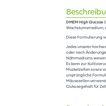
Beschreib
DMEM High Glucose
(
Wachstumsmedium, das
Diese Formulierung
Jedes unserer hochwer
oder nach Änderungen 
Nährmediums wesentli
Es kann zur Kultivier
Muskelzellen sowie vo
ursprüngliche Formuli
Mäusezellen verwende
Glukosegehalt für Zel