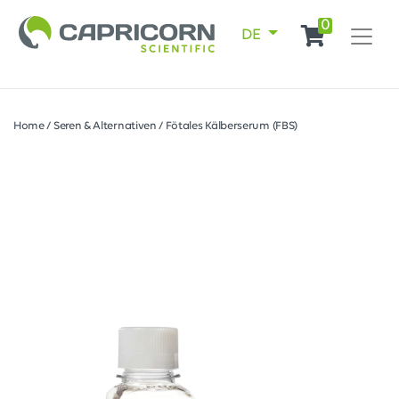
0
DE
Home
/
Seren & Alternativen
/
Fötales Kälberserum (FBS)