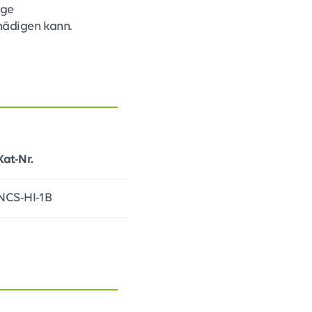
ige
hädigen kann.
Kat-Nr.
NCS-HI-1B