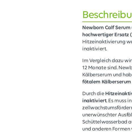
Beschreib
Newborn Calf Serum
hochwertiger Ersatz (
Hitzeinaktivierung 
inaktiviert.
Im Vergleich dazu wir
12 Monate sind. Newb
Kälberserum und habe
fötalem Kälberserum 
Durch die
Hitzeinakt
inaktiviert
. Es muss i
zellwachstumsfördern
unerwünschter Ausfäl
Schüttelwasserbad auf
und anderen Formen v