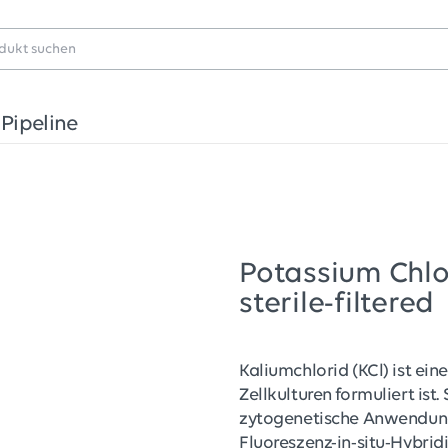
Pipeline
Potassium Chlor
sterile-filtered
Kaliumchlorid (KCl) ist ei
Zellkulturen formuliert ist
zytogenetische Anwendung
Fluoreszenz-in-situ-Hybri