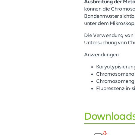
Ausbreitung der Me
können die Chromosom
Bandenmuster sichtba
unter dem Mikroskop
Die Verwendung von KC
Untersuchung von Ch
Anwendungen:
Karyotypisierun
Chromosomenan
Chromosomeng
Fluoreszenz-in-s
Download