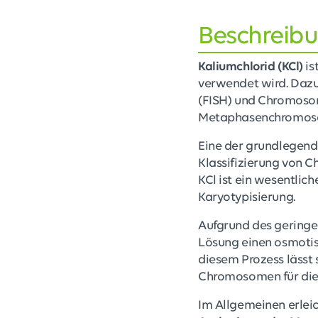
Beschreib
Kaliumchlorid (KCl)
is
verwendet wird. Dazu 
(FISH) und Chromosom
Metaphasenchromosom
Eine der grundlegende
Klassifizierung von 
KCl ist ein wesentlich
Karyotypisierung.
Aufgrund des geringe
Lösung einen osmotis
diesem Prozess lässt
Chromosomen für die 
Im Allgemeinen erleic