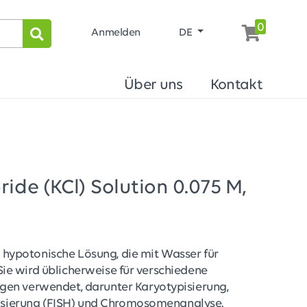
0
Anmelden
DE
Über uns
Kontakt
ide (KCl) Solution 0.075 M,
ne hypotonische Lösung, die mit Wasser für
. Sie wird üblicherweise für verschiedene
en verwendet, darunter Karyotypisierung,
disierung (FISH) und Chromosomenanalyse.