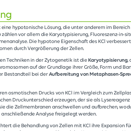
ung
t eine hypotonische Lösung, die unter anderem im Bereich
zählen vor allem die Karyotypisierung, Fluoreszenz-in-si
enanalyse. Die hypotone Eigenschaft des KCl verbessert
en durch Vergrößerung der Zellen.
n Techniken in der Zytogenetik ist die
Karyotypisierung
,
Chromosomen auf der Grundlage ihrer Größe, Form und Ba
er Bestandteil bei der
Aufbereitung von Metaphasen-Spre
ren osmotischen Drucks von KCl im Vergleich zum Zellpl
chen Druckunterschied erzeugen, der sie als Lysereagenz 
 sie die Zellmembranen anschwellen und aufbrechen, wodu
anschließende Analyse freigelegt werden.
htert die Behandlung von Zellen mit KCl ihre Expansion fü