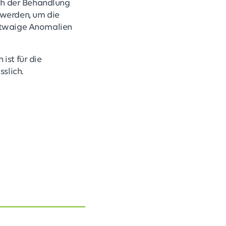
ch der Behandlung
 werden, um die
 etwaige Anomalien
ist für die
slich.