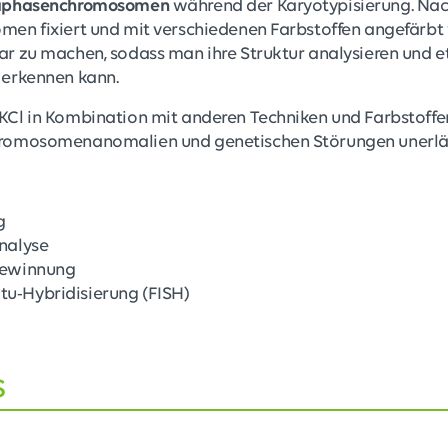
taphasenchromosomen
während der Karyotypisierung. Na
en fixiert und mit verschiedenen Farbstoffen angefärbt
r zu machen, sodass man ihre Struktur analysieren und
 erkennen kann.
l in Kombination mit anderen Techniken und Farbstoffen 
romosomenanomalien und genetischen Störungen unerläs
g
alyse
ewinnung
itu-Hybridisierung (FISH)
s