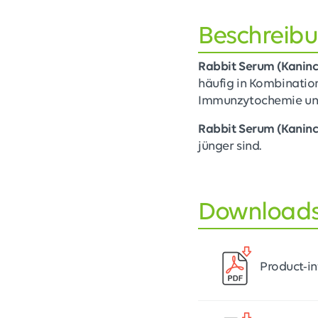
Beschreib
Rabbit Serum (Kanin
häufig in Kombinatio
Immunzytochemie un
Rabbit Serum (Kanin
jünger sind.
Download
Product-i