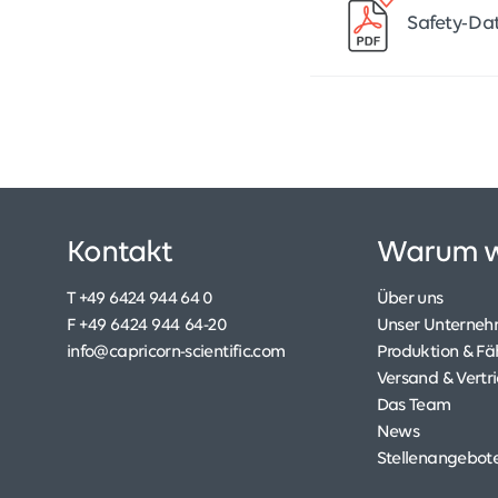
Safety-Da
Kontakt
Warum w
T +49 6424 944 64 0
Über uns
F +49 6424 944 64-20
Unser Unterne
info@capricorn-scientific.com
Produktion & Fä
Versand & Vertr
Das Team
News
Stellenangebot