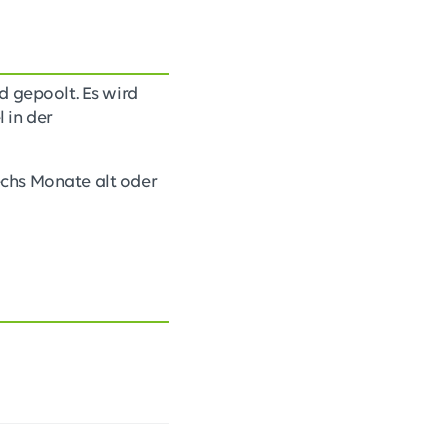
 gepoolt. Es wird
 in der
echs Monate alt oder