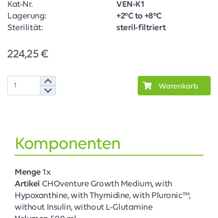
Kat-Nr.
VEN-K1
Lagerung:
+2°C to +8°C
Sterilität:
steril-filtriert
224,25 €
Warenkorb
Komponenten
Menge
1x
Artikel
CHOventure Growth Medium, with
Hypoxanthine, with Thymidine, with Pluronic™,
without Insulin, without L-Glutamine